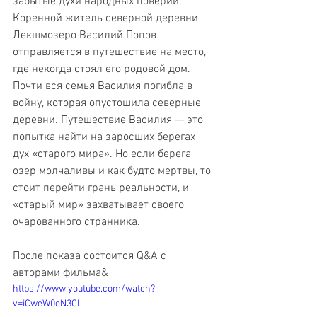
забытые духи народных поверий. 
Коренной житель северной деревни 
Лекшмозеро Василий Попов 
отправляется в путешествие на место, 
где некогда стоял его родовой дом. 
Почти вся семья Василия погибла в 
войну, которая опустошила северные 
деревни. Путешествие Василия — это 
попытка найти на заросших берегах 
дух «старого мира». Но если берега 
озер молчаливы и как будто мертвы, то 
стоит перейти грань реальности, и 
«старый мир» захватывает своего 
очарованного странника.
После показа состоится Q&A с 
авторами фильма&
https://www.youtube.com/watch?
v=iCweW0eN3CI