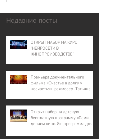
Недавние посты
ОТКРЫТ НАБОР НА КУРС
"НЕЙРОСЕТИ В
КИНОПРОИЗВОДСТВЕ"
Премьера документального
фильма «Счастье в долгу у
несчастья», режиссер -Татьяна
Лапина
Открыт набор на детскую
бесплатную программу «Сами
делаем кино. 8» (программа для
детей с инвалидностью, для
детей из малообеспеченных и