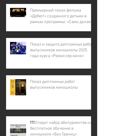
многодетных семей, для детей
участников СВО).
Премьерный показ фильма
«Дебют» созданного детьми в
рамках программы: «Сами делаем
кино – 7»
Показ и защита дипломных работ
выпускников киношколы 2025
года курса «Режиссёр кино»
Показ дипломных работ
выпускников киношколы
❗️❗️❗️Открыт набор абитуриентов на
бесплатное обучение в
киношколе «Без Границ»