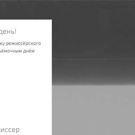
день!
тку режиссёрского
съёмочным днём