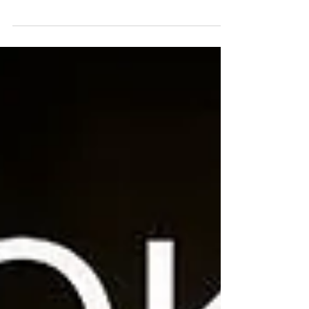
состоялся показ и защита дипломных
работ выпускников киношколы 2025 года
курса «Режиссёр кино». Шесть
оригинальных историй представили
начинающие кинематографисты:
«Эдинбург и Сёстры», реж. Карен Чарчян
«Соседи», реж. Сергей Фролов «Тишина
мельтешения», реж. Вадим Романьков
«Грабитель», реж. Елена Большунова
«Соискатель», реж. Иван Маринич «Ей
нравятся динозавры», реж. Дарья
Лебедева Все фильмы получили оценку
«отлично»! Теперь в российском