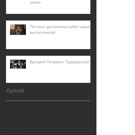
кино»
Питчинг дипломных работ наших
выпускников!
Валерий Петрович Тодоровский
Архив
февраль 2026 г.
(1)
1 пост
декабрь 2025 г.
(2)
2 поста
ноябрь 2025 г.
(1)
1 пост
октябрь 2025 г.
(2)
2 поста