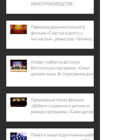
КИНОПРОИЗВОДСТВЕ"
Премьера документального
фильма «Счастье в долгу у
несчастья», режиссер -Татьяна
Лапина
Открыт набор на детскую
бесплатную программу «Сами
делаем кино. 8» (программа для
детей с инвалидностью, для
детей из малообеспеченных и
многодетных семей, для детей
участников СВО).
Премьерный показ фильма
«Дебют» созданного детьми в
рамках программы: «Сами делаем
кино – 7»
Показ и защита дипломных работ