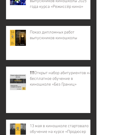
выпускников киношколы 2025
года курса «Режиссёр кино»
Показ дипломных работ
выпускников киношколы
❗️❗️❗️Открыт набор абитуриентов на
бесплатное обучение в
киношколе «Без Границ»
13 мая в киношколе стартовало
обучение на курсе «Продюсер