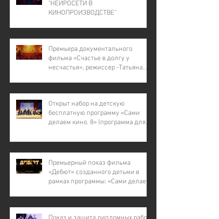
"НЕЙРОСЕТИ В
КИНОПРОИЗВОДСТВЕ"
Премьера документального
фильма «Счастье в долгу у
несчастья», режиссер -Татьяна
Лапина
Открыт набор на детскую
бесплатную программу «Сами
делаем кино. 8» (программа для
детей с инвалидностью, для
детей из малообеспеченных и
многодетных семей, для детей
участников СВО).
Премьерный показ фильма
«Дебют» созданного детьми в
рамках программы: «Сами делаем
кино – 7»
Показ и защита дипломных работ