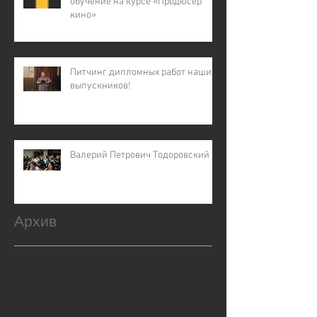
обучение на курсе «Продюсер
кино»
Питчинг дипломных работ наших
выпускников!
Валерий Петрович Тодоровский
Архив
февраль 2026 г.
(1)
1 пост
декабрь 2025 г.
(2)
2 поста
ноябрь 2025 г.
(1)
1 пост