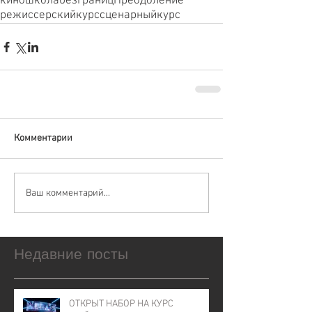
киношколабезграниц
Преодоление
режиссерскийкурс
сценарныйкурс
Комментарии
Ваш комментарий...
Недавние посты
ОТКРЫТ НАБОР НА КУРС