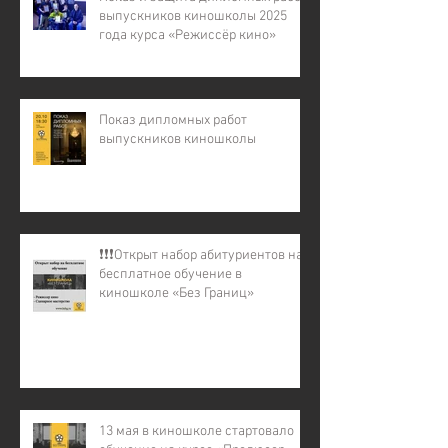
выпускников киношколы 2025
года курса «Режиссёр кино»
Показ дипломных работ
выпускников киношколы
❗️❗️❗️Открыт набор абитуриентов на
бесплатное обучение в
киношколе «Без Границ»
13 мая в киношколе стартовало