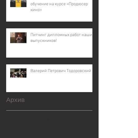
обучение на курсе «Продюсер
кино»
Питчинг дипломных работ наших
выпускников!
Валерий Петрович Тодоровский
Архив
февраль 2026 г.
(1)
1 пост
декабрь 2025 г.
(2)
2 поста
ноябрь 2025 г.
(1)
1 пост