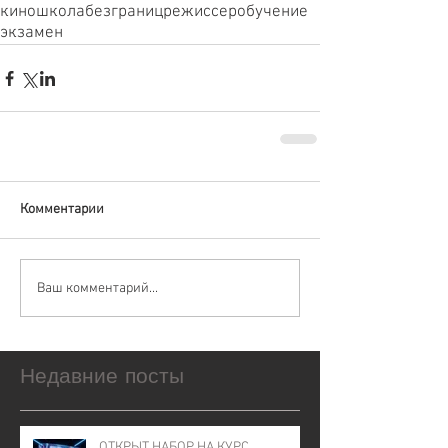
киношколабезграниц
режиссер
обучение
экзамен
Комментарии
Ваш комментарий...
Недавние посты
ОТКРЫТ НАБОР НА КУРС