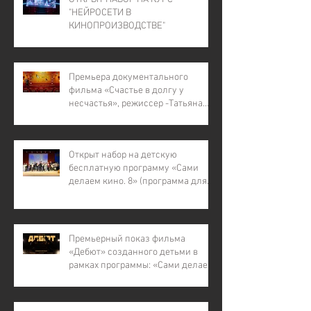
"НЕЙРОСЕТИ В
КИНОПРОИЗВОДСТВЕ"
Премьера документального
фильма «Счастье в долгу у
несчастья», режиссер -Татьяна
Лапина
Открыт набор на детскую
бесплатную программу «Сами
делаем кино. 8» (программа для
детей с инвалидностью, для
детей из малообеспеченных и
многодетных семей, для детей
участников СВО).
Премьерный показ фильма
«Дебют» созданного детьми в
рамках программы: «Сами делаем
кино – 7»