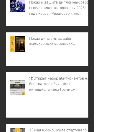
Показ и защита дипломных работ
выпускников киношколы 2025
года курса «Режиссёр кино»
Показ дипломных работ
выпускников киношколы
❗️❗️❗️Открыт набор абитуриентов на
бесплатное обучение в
киношколе «Без Границ»
13 мая в киношколе стартовало