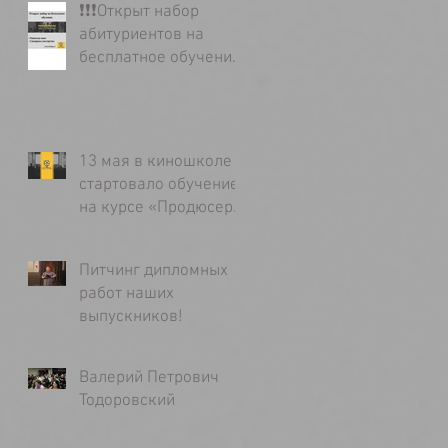
❗️❗️❗️Открыт набор
абитуриентов на
бесплатное обучение
в киношколе «Без
Границ»
13 мая в киношколе
стартовало обучение
на курсе «Продюсер
кино»
Питчинг дипломных
работ наших
выпускников!
Валерий Петрович
Тодоровский