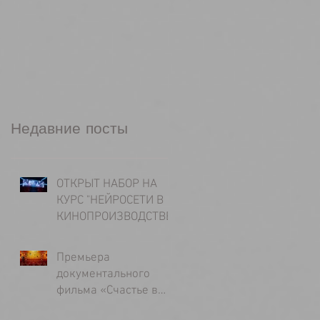
Недавние посты
ОТКРЫТ НАБОР НА
КУРС "НЕЙРОСЕТИ В
КИНОПРОИЗВОДСТВЕ"
Премьера
документального
фильма «Счастье в
долгу у несчастья»,