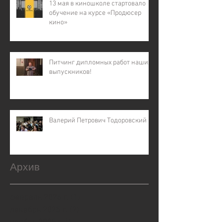
13 мая в киношколе стартовало
обучение на курсе «Продюсер
кино»
Питчинг дипломных работ наших
выпускников!
Валерий Петрович Тодоровский
Архив
февраль 2026 г.
(1)
1 пост
декабрь 2025 г.
(2)
2 поста