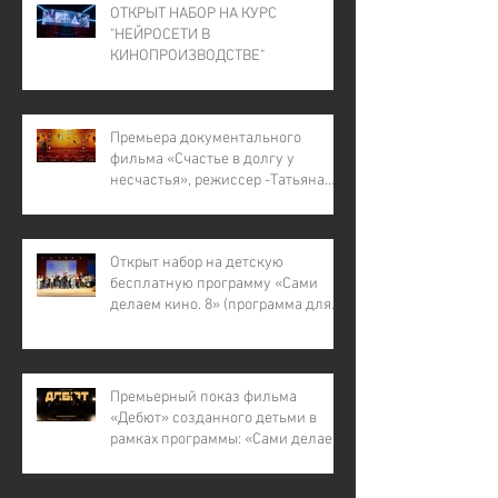
ОТКРЫТ НАБОР НА КУРС
"НЕЙРОСЕТИ В
КИНОПРОИЗВОДСТВЕ"
Премьера документального
фильма «Счастье в долгу у
несчастья», режиссер -Татьяна
Лапина
Открыт набор на детскую
бесплатную программу «Сами
делаем кино. 8» (программа для
детей с инвалидностью, для
детей из малообеспеченных и
многодетных семей, для детей
участников СВО).
Премьерный показ фильма
«Дебют» созданного детьми в
рамках программы: «Сами делаем
кино – 7»