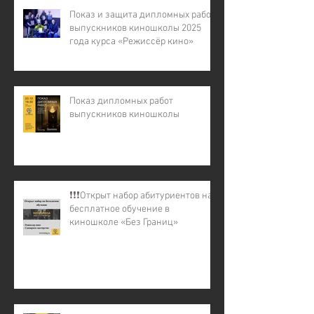
Показ и защита дипломных работ
выпускников киношколы 2025
года курса «Режиссёр кино»
Показ дипломных работ
выпускников киношколы
❗️❗️❗️Открыт набор абитуриентов на
бесплатное обучение в
киношколе «Без Границ»