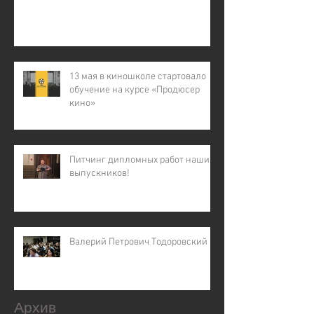
13 мая в киношколе стартовало
обучение на курсе «Продюсер
кино»
Питчинг дипломных работ наших
выпускников!
Валерий Петрович Тодоровский
Архив