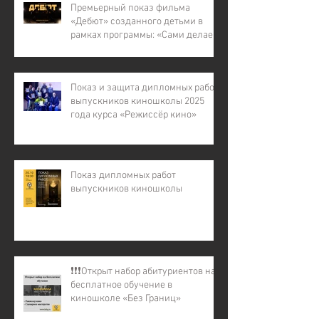
участников СВО).
Премьерный показ фильма
«Дебют» созданного детьми в
рамках программы: «Сами делаем
кино – 7»
Показ и защита дипломных работ
выпускников киношколы 2025
года курса «Режиссёр кино»
Показ дипломных работ
выпускников киношколы
❗️❗️❗️Открыт набор абитуриентов на
бесплатное обучение в
киношколе «Без Границ»