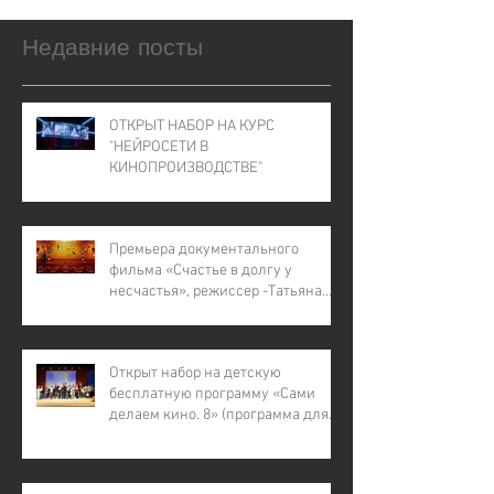
Недавние посты
ОТКРЫТ НАБОР НА КУРС
"НЕЙРОСЕТИ В
КИНОПРОИЗВОДСТВЕ"
Премьера документального
фильма «Счастье в долгу у
несчастья», режиссер -Татьяна
Лапина
Открыт набор на детскую
бесплатную программу «Сами
делаем кино. 8» (программа для
детей с инвалидностью, для
детей из малообеспеченных и
многодетных семей, для детей