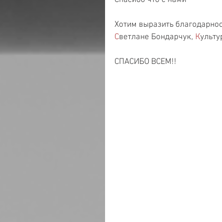
Спасибо что с нами 
Хотим выразить благодарнос
С
ветлане Бондарчук, 
К
ульту
СПАСИБО ВСЕМ!! 