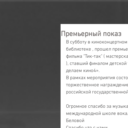
Премьерный показ
В субботу в киноконцертном з
библиотеке , прошел премь
фильма "Тик-так" ( мастерс
), ставший финалом детско
делаем кино4».
В рамках мероприятия состоя
торжественное награждение
российской государственной
Огромное спасибо за музыка
международной школе вокал
Беловой