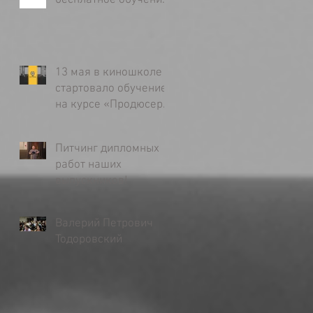
бесплатное обучение
в киношколе «Без
Границ»
13 мая в киношколе
стартовало обучение
на курсе «Продюсер
кино»
Питчинг дипломных
работ наших
выпускников!
Валерий Петрович
Тодоровский