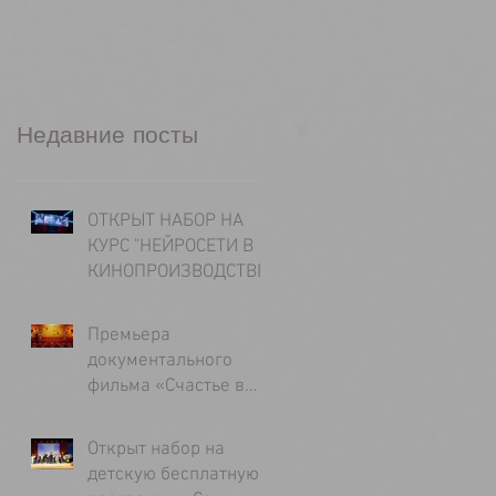
Недавние посты
ОТКРЫТ НАБОР НА
КУРС "НЕЙРОСЕТИ В
КИНОПРОИЗВОДСТВЕ"
Премьера
документального
фильма «Счастье в
долгу у несчастья»,
режиссер -Татьяна
Открыт набор на
Лапина
детскую бесплатную