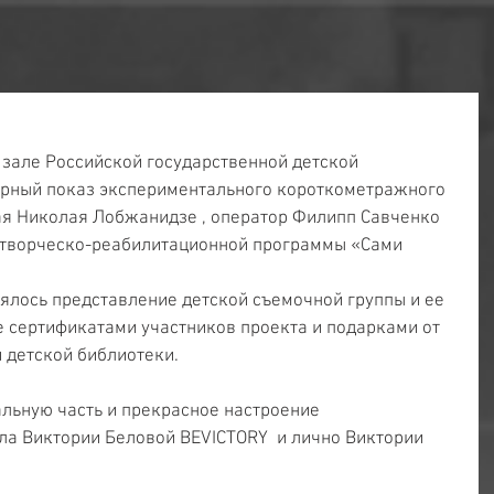
але Российской государственной детской 
ерный показ экспериментального короткометражного 
кая Николая Лобжанидзе , оператор Филипп Савченко 
й творческо-реабилитационной программы «Сами 
лось представление детской съемочной группы и ее 
 сертификатами участников проекта и подарками от 
 детской библиотеки.
льную часть и прекрасное настроение 
а Виктории Беловой BEVICTORY  и лично Виктории 