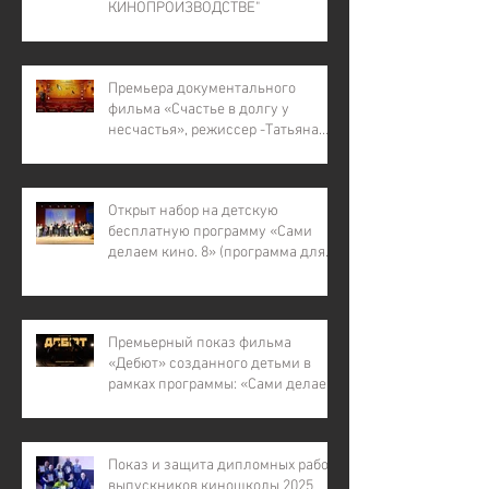
КИНОПРОИЗВОДСТВЕ"
Премьера документального
фильма «Счастье в долгу у
несчастья», режиссер -Татьяна
Лапина
Открыт набор на детскую
бесплатную программу «Сами
делаем кино. 8» (программа для
детей с инвалидностью, для
детей из малообеспеченных и
многодетных семей, для детей
участников СВО).
Премьерный показ фильма
«Дебют» созданного детьми в
рамках программы: «Сами делаем
кино – 7»
Показ и защита дипломных работ
выпускников киношколы 2025