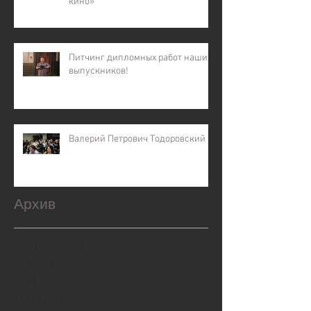
кино»
Питчинг дипломных работ наших
выпускников!
Валерий Петрович Тодоровский
Архив
февраль 2026 г.
(1)
1 пост
декабрь 2025 г.
(2)
2 поста
ноябрь 2025 г.
(1)
1 пост
октябрь 2025 г.
(2)
2 поста