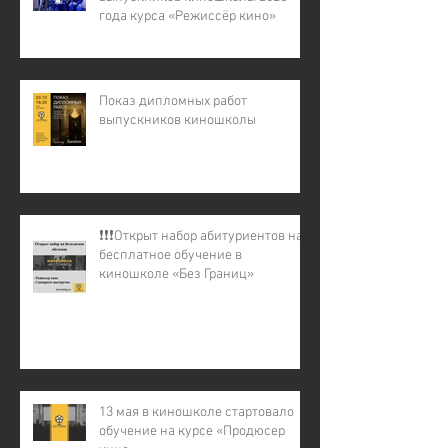
года курса «Режиссёр кино»
Показ дипломных работ
выпускников киношколы
❗️❗️❗️Открыт набор абитуриентов на
бесплатное обучение в
киношколе «Без Границ»
13 мая в киношколе стартовало
обучение на курсе «Продюсер