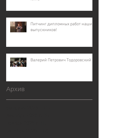
Питчинг дипломных работ наших
выпускников!
Валерий Петрович Тодоровский
Архив
февраль 2026 г.
(1)
1 пост
декабрь 2025 г.
(2)
2 поста
ноябрь 2025 г.
(1)
1 пост
октябрь 2025 г.
(2)
2 поста