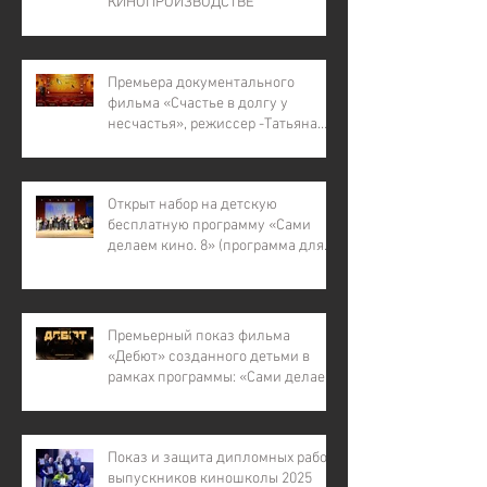
КИНОПРОИЗВОДСТВЕ"
Премьера документального
фильма «Счастье в долгу у
несчастья», режиссер -Татьяна
Лапина
Открыт набор на детскую
бесплатную программу «Сами
делаем кино. 8» (программа для
детей с инвалидностью, для
детей из малообеспеченных и
многодетных семей, для детей
участников СВО).
Премьерный показ фильма
«Дебют» созданного детьми в
рамках программы: «Сами делаем
кино – 7»
Показ и защита дипломных работ
выпускников киношколы 2025