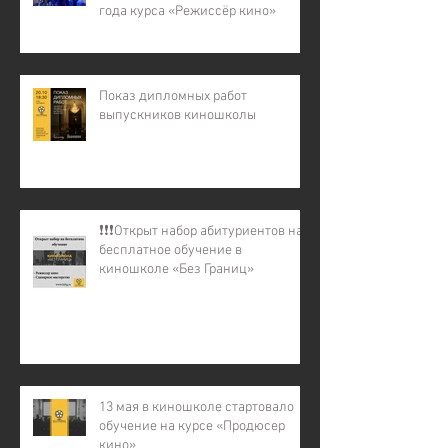
года курса «Режиссёр кино»
Показ дипломных работ
выпускников киношколы
❗️❗️❗️Открыт набор абитуриентов на
бесплатное обучение в
киношколе «Без Границ»
13 мая в киношколе стартовало
обучение на курсе «Продюсер
кино»