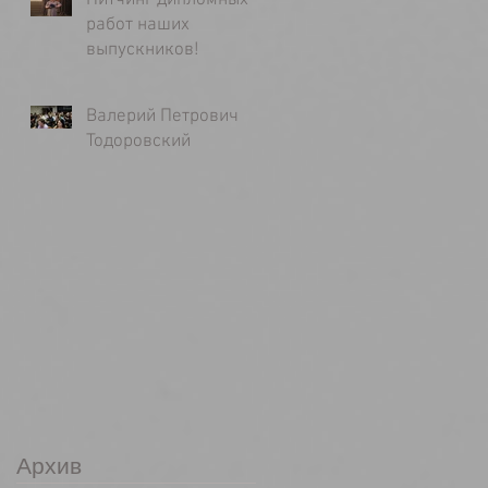
Питчинг дипломных
работ наших
выпускников!
Валерий Петрович
Тодоровский
Архив