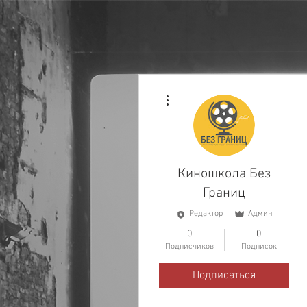
Другие действия
Киношкола Без
Границ
Редактор
Админ
0
0
Подписчиков
Подписок
Подписаться