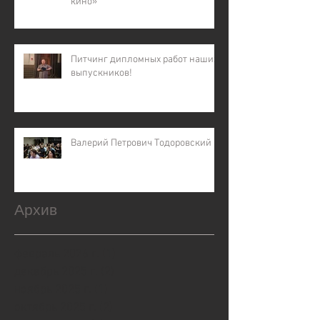
кино»
Питчинг дипломных работ наших
выпускников!
Валерий Петрович Тодоровский
Архив
февраль 2026 г.
(1)
1 пост
декабрь 2025 г.
(2)
2 поста
ноябрь 2025 г.
(1)
1 пост
октябрь 2025 г.
(2)
2 поста