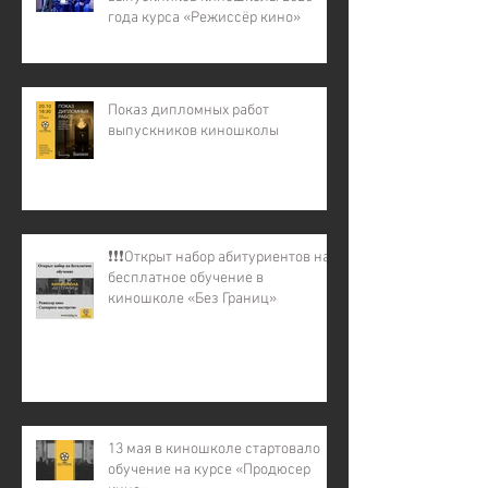
года курса «Режиссёр кино»
Показ дипломных работ
выпускников киношколы
❗️❗️❗️Открыт набор абитуриентов на
бесплатное обучение в
киношколе «Без Границ»
13 мая в киношколе стартовало
обучение на курсе «Продюсер