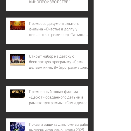
КИНОПРОИЗВОДСТВЕ"
Премьера документального
фильма «Счастье в долгу у
несчастья», режиссер -Татьяна
Лапина
Открыт набор на детскую
бесплатную программу «Сами
делаем кино. 8» (программа для
детей с инвалидностью, для
детей из малообеспеченных и
многодетных семей, для детей
участников СВО).
Премьерный показ фильма
«Дебют» созданного детьми в
рамках программы: «Сами делаем
кино – 7»
Показ и защита дипломных работ
выпускников киношколы 2025