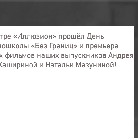
еатре «Иллюзион» прошёл День
ношколы «Без Границ» и премьера
х фильмов наших выпускников Андрея
Кашириной и Натальи Мазуниной!