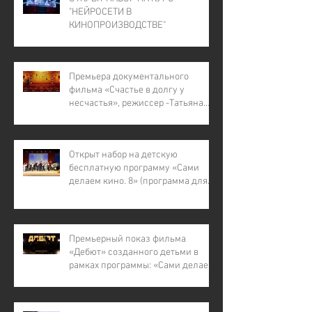
"НЕЙРОСЕТИ В
КИНОПРОИЗВОДСТВЕ"
Премьера документального
фильма «Счастье в долгу у
несчастья», режиссер -Татьяна
Лапина
Открыт набор на детскую
бесплатную программу «Сами
делаем кино. 8» (программа для
детей с инвалидностью, для
детей из малообеспеченных и
многодетных семей, для детей
участников СВО).
Премьерный показ фильма
«Дебют» созданного детьми в
рамках программы: «Сами делаем
кино – 7»