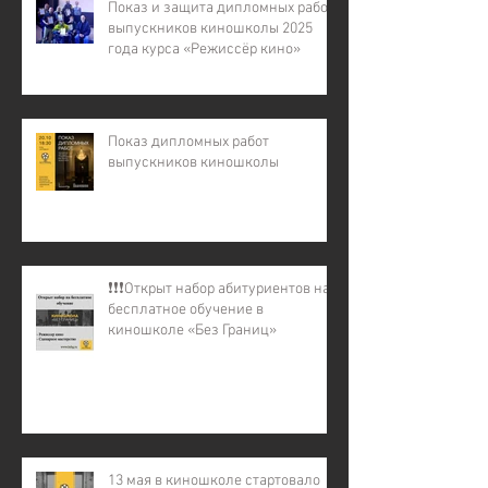
Показ и защита дипломных работ
выпускников киношколы 2025
года курса «Режиссёр кино»
Показ дипломных работ
выпускников киношколы
❗️❗️❗️Открыт набор абитуриентов на
бесплатное обучение в
киношколе «Без Границ»
13 мая в киношколе стартовало