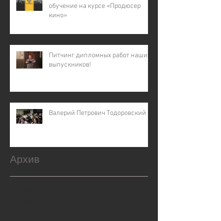
обучение на курсе «Продюсер
кино»
Питчинг дипломных работ наших
выпускников!
Валерий Петрович Тодоровский
Архив
февраль 2026 г.
(1)
1 пост
декабрь 2025 г.
(2)
2 поста
ноябрь 2025 г.
(1)
1 пост