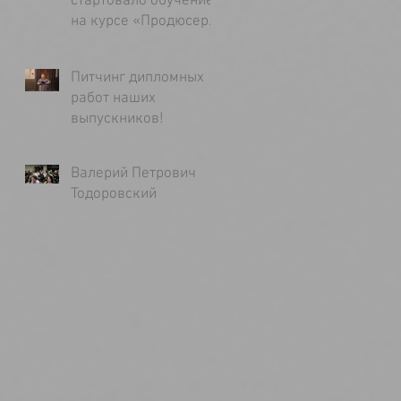
стартовало обучение
на курсе «Продюсер
кино»
Питчинг дипломных
работ наших
выпускников!
Валерий Петрович
Тодоровский