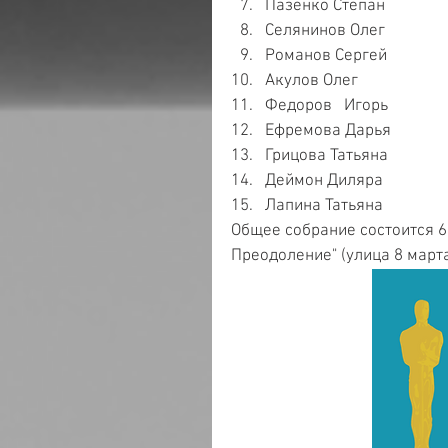
Пазенко Степан   
Селянинов Олег    
Романов Сергей     
Акулов Олег   
Федоров   Игорь  
Ефремова Дарья   
Грицова Татьяна   
Деймон Диляра  
Лапина Татьяна 
Общее собрание состоится 6 
Преодоление" (улица 8 марта