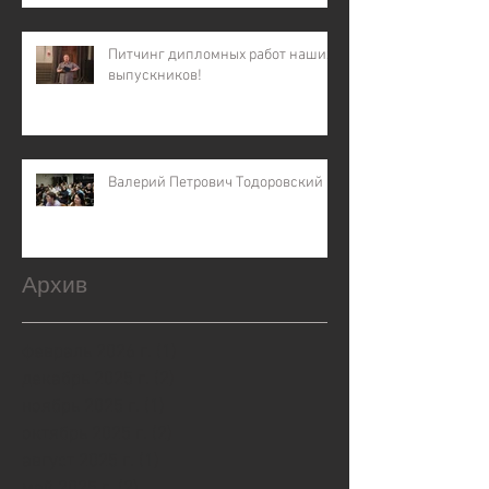
Питчинг дипломных работ наших
выпускников!
Валерий Петрович Тодоровский
Архив
февраль 2026 г.
(1)
1 пост
декабрь 2025 г.
(2)
2 поста
ноябрь 2025 г.
(1)
1 пост
октябрь 2025 г.
(2)
2 поста
август 2025 г.
(1)
1 пост