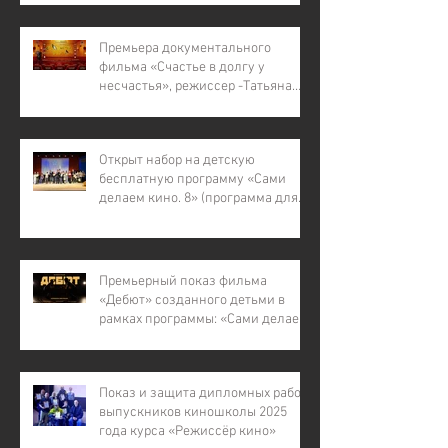
Премьера документального
фильма «Счастье в долгу у
несчастья», режиссер -Татьяна
Лапина
Открыт набор на детскую
бесплатную программу «Сами
делаем кино. 8» (программа для
детей с инвалидностью, для
детей из малообеспеченных и
многодетных семей, для детей
участников СВО).
Премьерный показ фильма
«Дебют» созданного детьми в
рамках программы: «Сами делаем
кино – 7»
Показ и защита дипломных работ
выпускников киношколы 2025
года курса «Режиссёр кино»