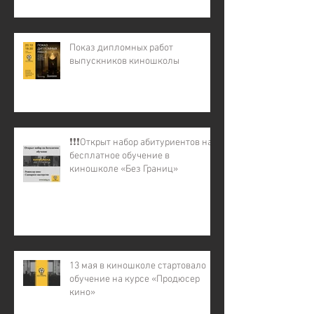
Показ дипломных работ
выпускников киношколы
❗️❗️❗️Открыт набор абитуриентов на
бесплатное обучение в
киношколе «Без Границ»
13 мая в киношколе стартовало
обучение на курсе «Продюсер
кино»