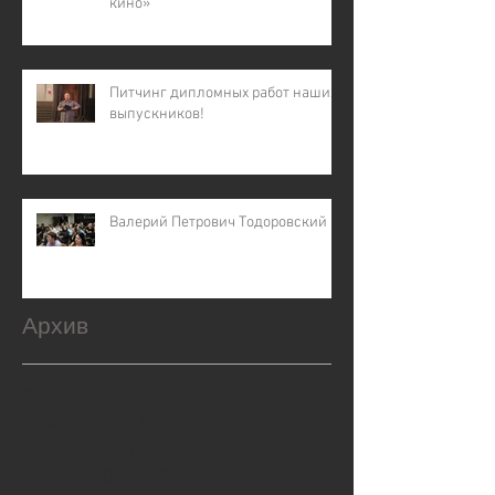
кино»
Питчинг дипломных работ наших
выпускников!
Валерий Петрович Тодоровский
Архив
февраль 2026 г.
(1)
1 пост
декабрь 2025 г.
(2)
2 поста
ноябрь 2025 г.
(1)
1 пост
октябрь 2025 г.
(2)
2 поста