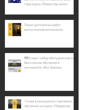
года курса «Режиссёр кино»
Показ дипломных работ
выпускников киношколы
❗️❗️❗️Открыт набор абитуриентов на
бесплатное обучение в
киношколе «Без Границ»
13 мая в киношколе стартовало
обучение на курсе «Продюсер