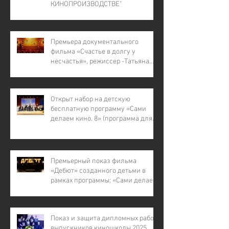
КИНОПРОИЗВОДСТВЕ"
Премьера документального
фильма «Счастье в долгу у
несчастья», режиссер -Татьяна
Лапина
Открыт набор на детскую
бесплатную программу «Сами
делаем кино. 8» (программа для
детей с инвалидностью, для
детей из малообеспеченных и
многодетных семей, для детей
участников СВО).
Премьерный показ фильма
«Дебют» созданного детьми в
рамках программы: «Сами делаем
кино – 7»
Показ и защита дипломных работ
выпускников киношколы 2025