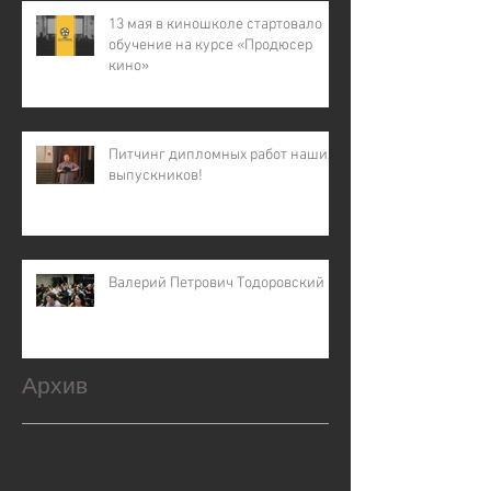
13 мая в киношколе стартовало
обучение на курсе «Продюсер
кино»
Питчинг дипломных работ наших
выпускников!
Валерий Петрович Тодоровский
Архив
февраль 2026 г.
(1)
1 пост
декабрь 2025 г.
(2)
2 поста