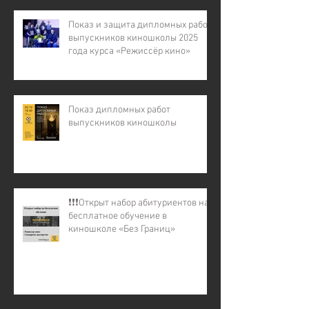
Показ и защита дипломных работ
выпускников киношколы 2025
года курса «Режиссёр кино»
Показ дипломных работ
выпускников киношколы
❗️❗️❗️Открыт набор абитуриентов на
бесплатное обучение в
киношколе «Без Границ»