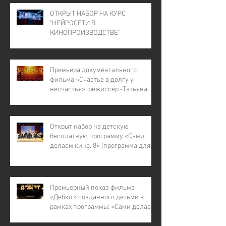
ОТКРЫТ НАБОР НА КУРС
"НЕЙРОСЕТИ В
КИНОПРОИЗВОДСТВЕ"
Премьера документального
фильма «Счастье в долгу у
несчастья», режиссер -Татьяна
Лапина
Открыт набор на детскую
бесплатную программу «Сами
делаем кино. 8» (программа для
детей с инвалидностью, для
детей из малообеспеченных и
многодетных семей, для детей
участников СВО).
Премьерный показ фильма
«Дебют» созданного детьми в
рамках программы: «Сами делаем
кино – 7»