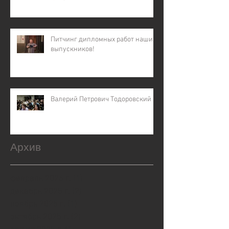
Питчинг дипломных работ наших
выпускников!
Валерий Петрович Тодоровский
Архив
февраль 2026 г.
(1)
1 пост
декабрь 2025 г.
(2)
2 поста
ноябрь 2025 г.
(1)
1 пост
октябрь 2025 г.
(2)
2 поста