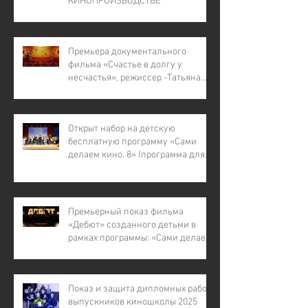
КИНОПРОИЗВОДСТВЕ"
Премьера документального
фильма «Счастье в долгу у
несчастья», режиссер -Татьяна
Лапина
Открыт набор на детскую
бесплатную программу «Сами
делаем кино. 8» (программа для
детей с инвалидностью, для
детей из малообеспеченных и
многодетных семей, для детей
участников СВО).
Премьерный показ фильма
«Дебют» созданного детьми в
рамках программы: «Сами делаем
кино – 7»
Показ и защита дипломных работ
выпускников киношколы 2025