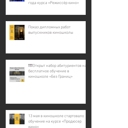
года курса «Режиссёр кино»
Показ дипломных работ
выпускников киношколы
❗️❗️❗️Открыт набор абитуриентов на
бесплатное обучение в
киношколе «Без Границ»
13 мая в киношколе стартовало
обучение на курсе «Продюсер
кино»