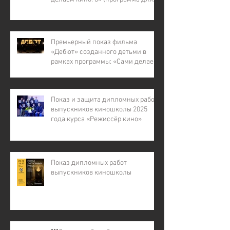
детей с инвалидностью, для
детей из малообеспеченных и
многодетных семей, для детей
участников СВО).
Премьерный показ фильма
«Дебют» созданного детьми в
рамках программы: «Сами делаем
кино – 7»
Показ и защита дипломных работ
выпускников киношколы 2025
года курса «Режиссёр кино»
Показ дипломных работ
выпускников киношколы