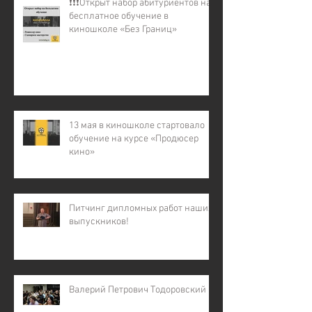
❗️❗️❗️Открыт набор абитуриентов на
бесплатное обучение в
киношколе «Без Границ»
13 мая в киношколе стартовало
обучение на курсе «Продюсер
кино»
Питчинг дипломных работ наших
выпускников!
Валерий Петрович Тодоровский