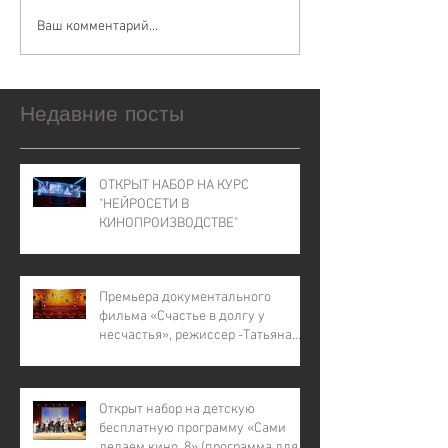
Ваш комментарий...
Недавние посты
ОТКРЫТ НАБОР НА КУРС
"НЕЙРОСЕТИ В
КИНОПРОИЗВОДСТВЕ"
Премьера документального
фильма «Счастье в долгу у
несчастья», режиссер -Татьяна
Лапина
Открыт набор на детскую
бесплатную программу «Сами
делаем кино. 8» (программа для