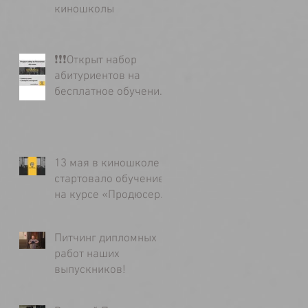
киношколы
❗️❗️❗️Открыт набор
абитуриентов на
бесплатное обучение
в киношколе «Без
Границ»
13 мая в киношколе
стартовало обучение
на курсе «Продюсер
кино»
Питчинг дипломных
работ наших
выпускников!