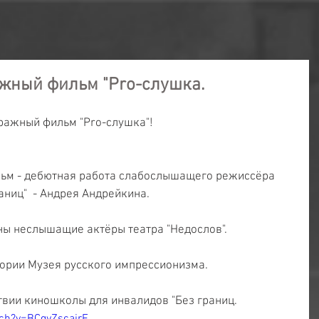
жный фильм "Pro-слушка.
ражный фильм "Pro-слушка"!
ьм - дебютная работа слабослышащего режиссёра 
аниц"  - Андрея Андрейкина.
ны неслышащие актёры театра "Недослов".
ории Музея русского импрессионизма.
вии киношколы для инвалидов "Без границ.