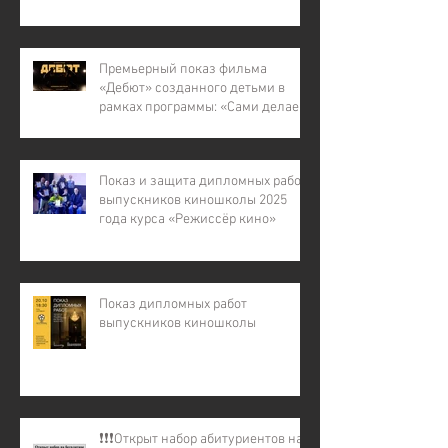
детей с инвалидностью, для
детей из малообеспеченных и
многодетных семей, для детей
участников СВО).
Премьерный показ фильма
«Дебют» созданного детьми в
рамках программы: «Сами делаем
кино – 7»
Показ и защита дипломных работ
выпускников киношколы 2025
года курса «Режиссёр кино»
Показ дипломных работ
выпускников киношколы
❗️❗️❗️Открыт набор абитуриентов на