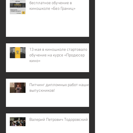
бесплатное обучение в
киношколе «Без Границ»
13 мая в киношколе стартовало
обучение на курсе «Продюсер
кино»
Питчинг дипломных работ наших
выпускников!
Валерий Петрович Тодоровский