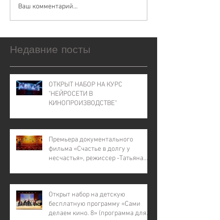
Ваш комментарий...
Недавние посты
ОТКРЫТ НАБОР НА КУРС
"НЕЙРОСЕТИ В
КИНОПРОИЗВОДСТВЕ"
Премьера документального
фильма «Счастье в долгу у
несчастья», режиссер -Татьяна
Лапина
Открыт набор на детскую
бесплатную программу «Сами
делаем кино. 8» (программа для