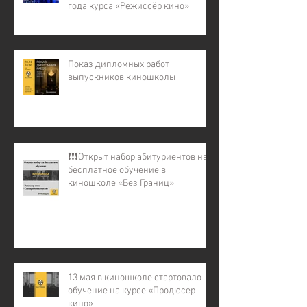
года курса «Режиссёр кино»
Показ дипломных работ
выпускников киношколы
❗️❗️❗️Открыт набор абитуриентов на
бесплатное обучение в
киношколе «Без Границ»
13 мая в киношколе стартовало
обучение на курсе «Продюсер
кино»