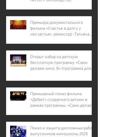
КИНОПРОИЗВОДСТВЕ"
Премьера документального
фильма «Счастье в долгу у
несчастья», режиссер -Татьяна
Лапина
Открыт набор на детскую
бесплатную программу «Сами
делаем кино. 8» (программа для
детей с инвалидностью, для
детей из малообеспеченных и
многодетных семей, для детей
участников СВО).
Премьерный показ фильма
«Дебют» созданного детьми в
рамках программы: «Сами делаем
кино – 7»
Показ и защита дипломных работ
выпускников киношколы 2025