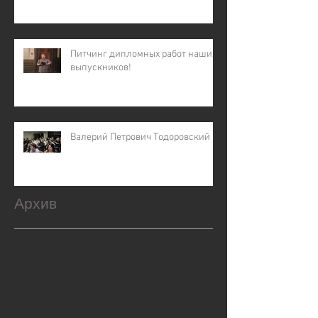
Питчинг дипломных работ наших
выпускников!
Валерий Петрович Тодоровский
Архив
февраль 2026 г.
(1)
1 пост
декабрь 2025 г.
(2)
2 поста
ноябрь 2025 г.
(1)
1 пост
октябрь 2025 г.
(2)
2 поста