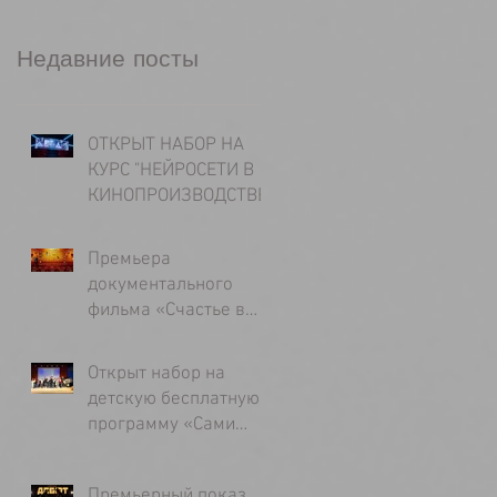
Недавние посты
ОТКРЫТ НАБОР НА
КУРС "НЕЙРОСЕТИ В
КИНОПРОИЗВОДСТВЕ"
Премьера
документального
фильма «Счастье в
долгу у несчастья»,
режиссер -Татьяна
Открыт набор на
Лапина
детскую бесплатную
программу «Сами
делаем кино. 8»
(программа для детей
Премьерный показ