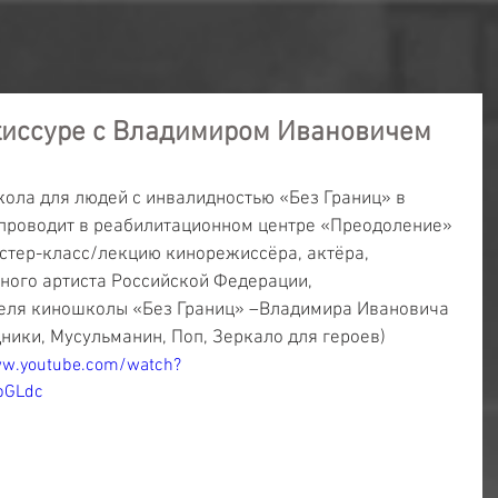
жиссуре с Владимиром Ивановичем
кола для людей с инвалидностью «Без Границ» в 
проводит в реабилитационном центре «Преодоление» 
  мастер-класс/лекцию кинорежиссёра, актёра, 
дного артиста Российской Федерации, 
еля киношколы «Без Границ» –Владимира Ивановича 
дники, Мусульманин, Поп, Зеркало для героев)
ww.youtube.com/watch?
pGLdc