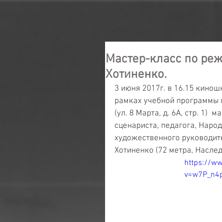
Мастер-класс по ре
Хотиненко.
3 июня 2017г. в 16.15 кинош
рамках учебной программы 
(ул. 8 Марта, д. 6А, стр. 1)
сценариста, педагога, Наро
художественного руководит
Хотиненко (72 метра, Насле
https://w
v=w7P_n4