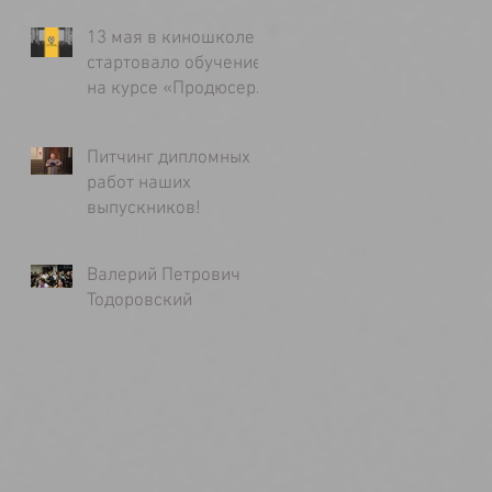
13 мая в киношколе
стартовало обучение
на курсе «Продюсер
кино»
Питчинг дипломных
работ наших
выпускников!
Валерий Петрович
Тодоровский