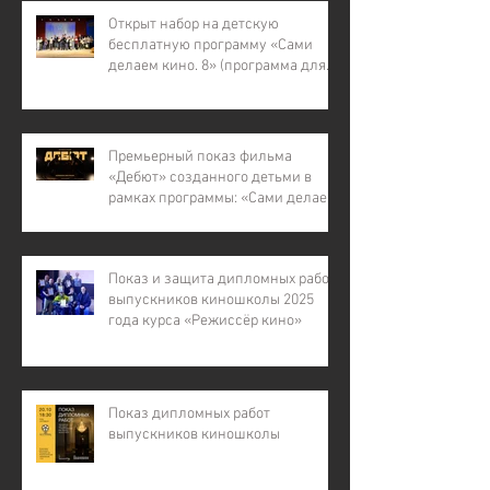
Открыт набор на детскую
бесплатную программу «Сами
делаем кино. 8» (программа для
детей с инвалидностью, для
детей из малообеспеченных и
многодетных семей, для детей
участников СВО).
Премьерный показ фильма
«Дебют» созданного детьми в
рамках программы: «Сами делаем
кино – 7»
Показ и защита дипломных работ
выпускников киношколы 2025
года курса «Режиссёр кино»
Показ дипломных работ
выпускников киношколы