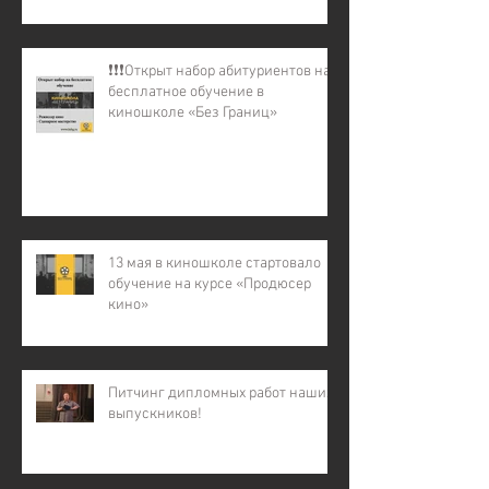
❗️❗️❗️Открыт набор абитуриентов на
бесплатное обучение в
киношколе «Без Границ»
13 мая в киношколе стартовало
обучение на курсе «Продюсер
кино»
Питчинг дипломных работ наших
выпускников!