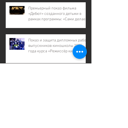
многодетных семей, для детей
участников СВО).
Премьерный показ фильма
«Дебют» созданного детьми в
рамках программы: «Сами делаем
кино – 7»
Показ и защита дипломных работ
выпускников киношколы 2025
года курса «Режиссёр кино»
Показ дипломных работ
выпускников киношколы
❗️❗️❗️Открыт набор абитуриентов на
бесплатное обучение в
киношколе «Без Границ»