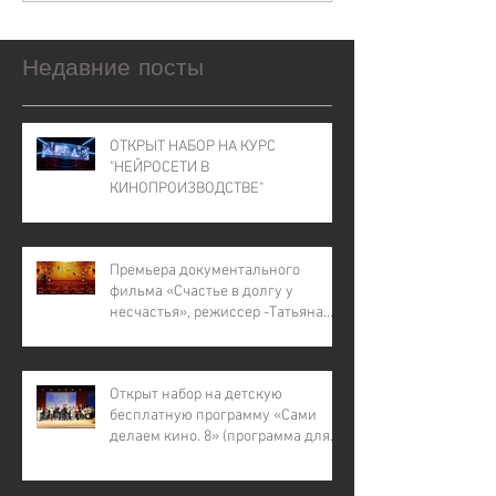
Недавние посты
ОТКРЫТ НАБОР НА КУРС
"НЕЙРОСЕТИ В
КИНОПРОИЗВОДСТВЕ"
Премьера документального
фильма «Счастье в долгу у
несчастья», режиссер -Татьяна
Лапина
Открыт набор на детскую
бесплатную программу «Сами
делаем кино. 8» (программа для
детей с инвалидностью, для
детей из малообеспеченных и