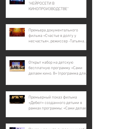
"НЕЙРОСЕТИ В
КИНОПРОИЗВОДСТВЕ"
Премьера документального
фильма «Счастье в долгу у
несчастья», режиссер -Татьяна
Лапина
Открыт набор на детскую
бесплатную программу «Сами
делаем кино. 8» (программа для
детей с инвалидностью, для
детей из малообеспеченных и
многодетных семей, для детей
участников СВО).
Премьерный показ фильма
«Дебют» созданного детьми в
рамках программы: «Сами делаем
кино – 7»