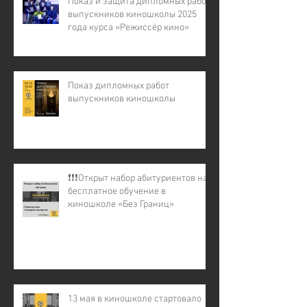
Показ и защита дипломных работ
выпускников киношколы 2025
года курса «Режиссёр кино»
Показ дипломных работ
выпускников киношколы
❗️❗️❗️Открыт набор абитуриентов на
бесплатное обучение в
киношколе «Без Границ»
13 мая в киношколе стартовало