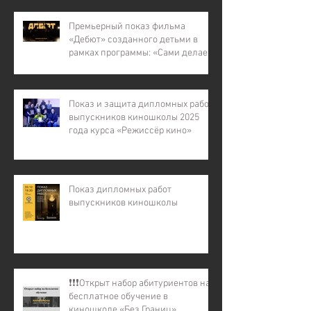
многодетных семей, для детей
участников СВО).
Премьерный показ фильма
«Дебют» созданного детьми в
рамках программы: «Сами делаем
кино – 7»
Показ и защита дипломных работ
выпускников киношколы 2025
года курса «Режиссёр кино»
Показ дипломных работ
выпускников киношколы
❗️❗️❗️Открыт набор абитуриентов на
бесплатное обучение в
киношколе «Без Границ»