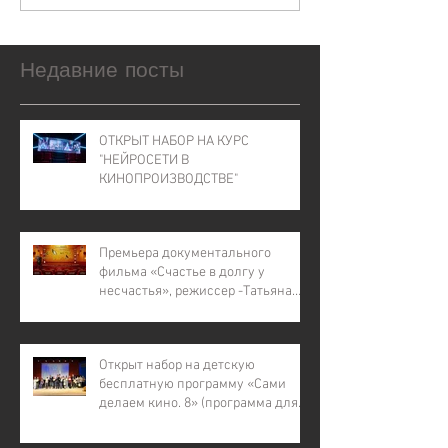
Недавние посты
ОТКРЫТ НАБОР НА КУРС
"НЕЙРОСЕТИ В
КИНОПРОИЗВОДСТВЕ"
Премьера документального
фильма «Счастье в долгу у
несчастья», режиссер -Татьяна
Лапина
Открыт набор на детскую
бесплатную программу «Сами
делаем кино. 8» (программа для
детей с инвалидностью, для
детей из малообеспеченных и