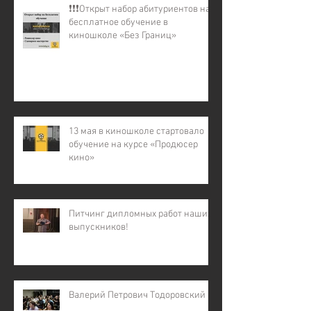
❗️❗️❗️Открыт набор абитуриентов на
бесплатное обучение в
киношколе «Без Границ»
13 мая в киношколе стартовало
обучение на курсе «Продюсер
кино»
Питчинг дипломных работ наших
выпускников!
Валерий Петрович Тодоровский