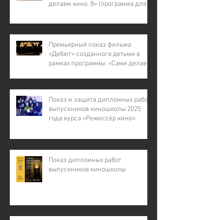
делаем кино. 8» (программа для
детей с инвалидностью, для
детей из малообеспеченных и
многодетных семей, для детей
участников СВО).
Премьерный показ фильма
«Дебют» созданного детьми в
рамках программы: «Сами делаем
кино – 7»
Показ и защита дипломных работ
выпускников киношколы 2025
года курса «Режиссёр кино»
Показ дипломных работ
выпускников киношколы