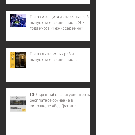
кино – 7»
Показ и защита дипломных работ
выпускников киношколы 2025
года курса «Режиссёр кино»
Показ дипломных работ
выпускников киношколы
❗️❗️❗️Открыт набор абитуриентов на
бесплатное обучение в
киношколе «Без Границ»