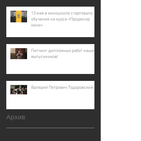
13 мая в киношколе стартовало
обучение на курсе «Продюсер
кино»
Питчинг дипломных работ наших
выпускников!
Валерий Петрович Тодоровский
Архив
февраль 2026 г.
(1)
1 пост