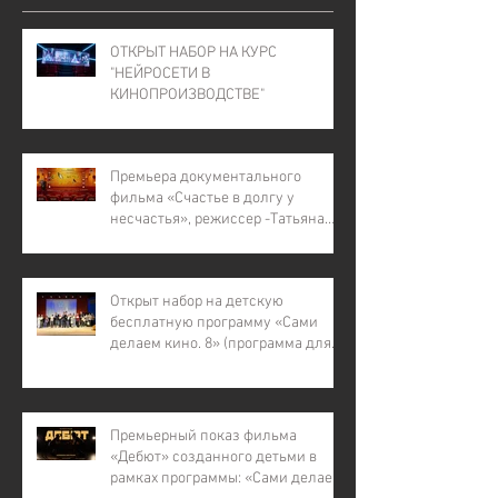
ОТКРЫТ НАБОР НА КУРС
"НЕЙРОСЕТИ В
КИНОПРОИЗВОДСТВЕ"
Премьера документального
фильма «Счастье в долгу у
несчастья», режиссер -Татьяна
Лапина
Открыт набор на детскую
бесплатную программу «Сами
делаем кино. 8» (программа для
детей с инвалидностью, для
детей из малообеспеченных и
многодетных семей, для детей
участников СВО).
Премьерный показ фильма
«Дебют» созданного детьми в
рамках программы: «Сами делаем