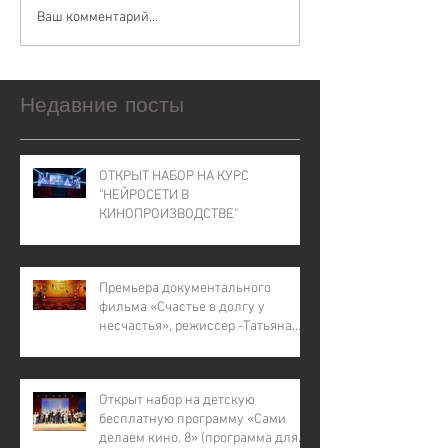
Ваш комментарий...
Недавние посты
ОТКРЫТ НАБОР НА КУРС
"НЕЙРОСЕТИ В
КИНОПРОИЗВОДСТВЕ"
Премьера документального
фильма «Счастье в долгу у
несчастья», режиссер -Татьяна
Лапина
Открыт набор на детскую
бесплатную программу «Сами
делаем кино. 8» (программа для