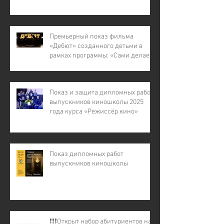
детей с инвалидностью, для
детей из малообеспеченных и
многодетных семей, для детей
участников СВО).
Премьерный показ фильма
«Дебют» созданного детьми в
рамках программы: «Сами делаем
кино – 7»
Показ и защита дипломных работ
выпускников киношколы 2025
года курса «Режиссёр кино»
Показ дипломных работ
выпускников киношколы
❗️❗️❗️Открыт набор абитуриентов на