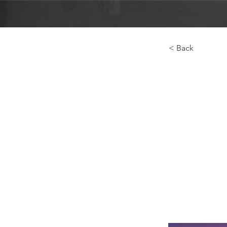
< Back
Курс 
проф
фотог