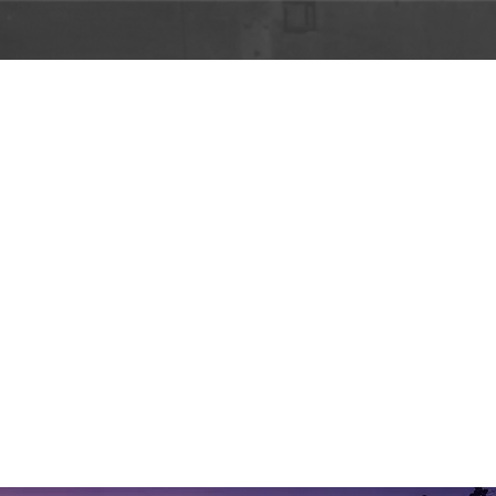
&quot;Мастерство
ессионального
рафа&quot;