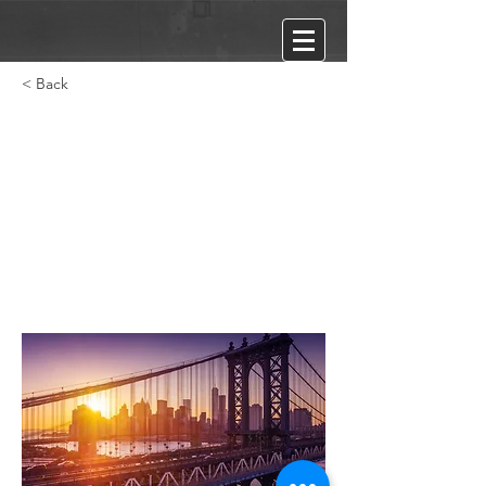
< Back
Мастер-класс
Александра Котта
«Экранизация
литературного текста»