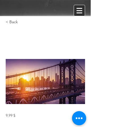
< Back
Шах и Мат
9,99 $