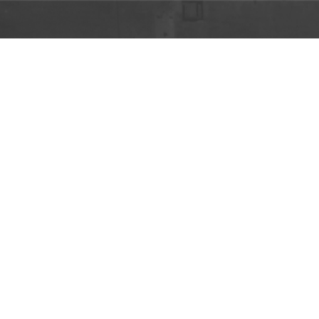
рамма «Это Кино» c
ериной Мцитуридзе о
скном вечере Кинош