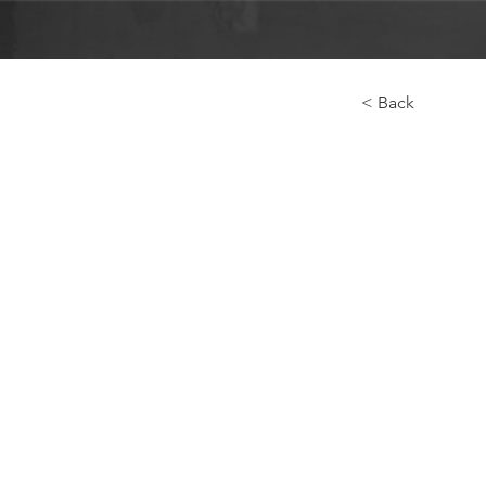
< Back
Прог
Екат
выпу
🎬