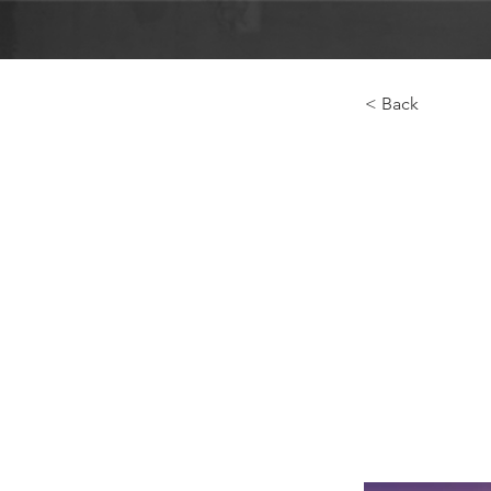
< Back
Выпу
для 
Гран