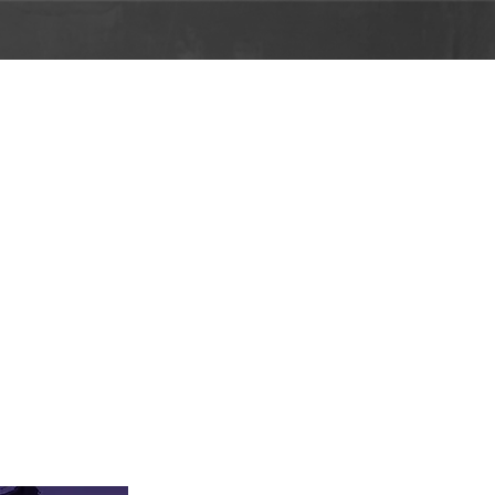
олы
ь Без