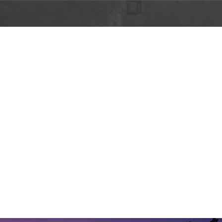
скной вечер Киношк
людей с инвалидност
иц